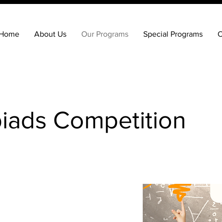
Home
About Us
Our Programs
Special Programs
C
iads Competition