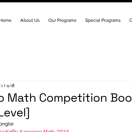
Home
About Us
Our Programs
Special Programs
C
ว 1 นาที
o Math Competition Bo
Level]
onglor
แข่งขัน Kangaroo Math 2024