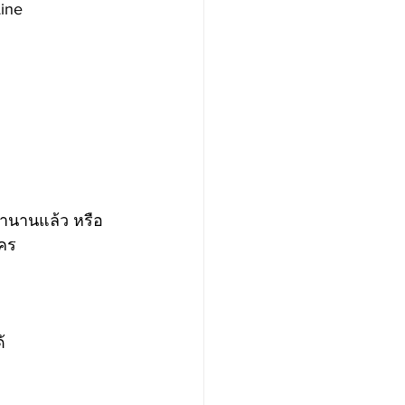
ine 
มานานแล้ว หรือ
คร 
้