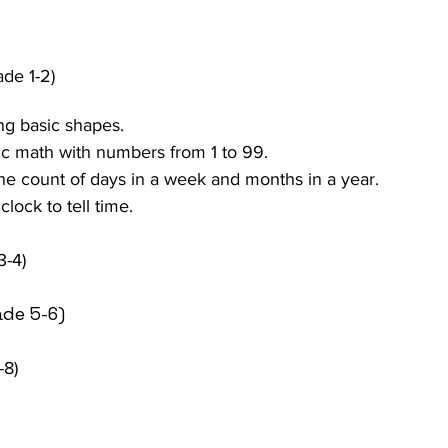
ade 1-2)
ng basic shapes.
c math with numbers from 1 to 99.
e count of days in a week and months in a year.
lock to tell time.
3-4)
ade 5-6)
-8)